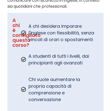
comunicare con sicurezza in inglese, in contesti
sia quotidiani che professionali.
A
chi
A chi desidera imparare
è
l'inglese con flessibilità, senza
consigliato
vincoli di orari o spostamenti
questo
corso?
A studenti di tutti i livelli, dai
principianti agli avanzati
Chi vuole aumentare la
propria capacità di
comprensione e
conversazione