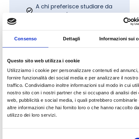
A chi preferisce studiare da
casa o dall'ufficio
A chi vuole accedere a un
Consenso
Dettagli
Informazioni sui 
insegnamento di qualità,
indipendentemente dalla
propria posizione geografica
Questo sito web utilizza i cookie
Utilizziamo i cookie per personalizzare contenuti ed annunci,
fornire funzionalità dei social media e per analizzare il nostro
A professionisti che
traffico. Condividiamo inoltre informazioni sul modo in cui utili
necessitano di migliorare il
nostro sito con i nostri partner che si occupano di analisi dei 
proprio inglese per motivi di
web, pubblicità e social media, i quali potrebbero combinarle
lavoro
altre informazioni che hai fornito loro o che hanno raccolto da
utilizzo dei loro servizi.
Selezione
DOCENTI