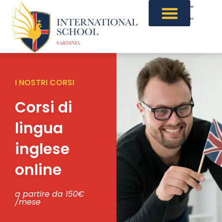
I NOSTRI CORSI
Corsi di
lingua
inglese
online
a partire da 150€
/mese