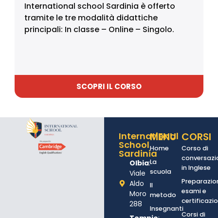
International school Sardinia è offerto
tramite le tre modalità didattiche
principali: In classe – Online – Singolo.
SCOPRI IL CORSO
International
MENU
CORSI
School
Home
Corso di
Sardinia
conversazi
La
Olbia
:
in Inglese
scuola
Viale
Preparazio
Aldo
Il
esami e
Moro
metodo
certificazio
288
Insegnanti
Corsi di
Tempio
: