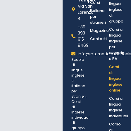
Corsi
lingua
Via San
inglese
Italiano
Lorenzo
di
per
4
gruppo
stranieri
+39
Corsi di
Magazine
393
lingua
915
Contatti
inglese
8469
per
aziende
info@internationalschoolsa
e PA
Scuola
di
Corsi
lingue
di
inglese
lingua
e
inglese
italiano
online
per
stranieri.
Corsi di
Corsi
lingua
di
inglese
inglese
individuali
individuali
di
Corso
gruppo
di