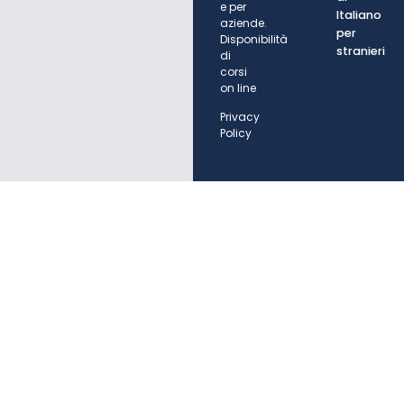
e per
Italiano
aziende.
per
Disponibilità
stranieri
di
corsi
on line
Privacy
Policy